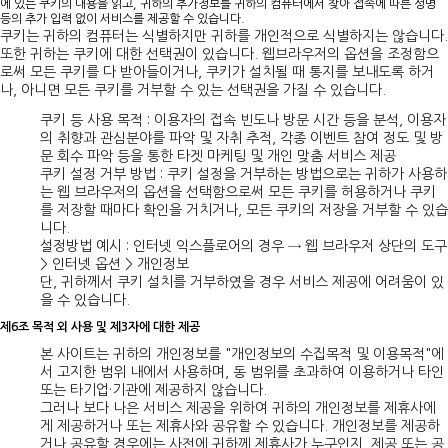
에 있는 쿠키의 내용을 읽고, 귀하의 추가정보를 귀하의 컴퓨터에서 찾아 접속에 따른 성명
등의 추가 입력 없이 서비스를 제공할 수 있습니다.
쿠키는 귀하의 컴퓨터는 식별하지만 귀하를 개인적으로 식별하지는 않습니다.
또한 귀하는 쿠키에 대한 선택권이 있습니다. 웹브라우저의 옵션을 조정함으
로써 모든 쿠키를 다 받아들이거나, 쿠키가 설치될 때 통지를 보내도록 하거
나, 아니면 모든 쿠키를 거부할 수 있는 선택권을 가질 수 있습니다.
쿠키 등 사용 목적 : 이용자의 접속 빈도나 방문 시간 등을 분석, 이용자
의 취향과 관심분야를 파악 및 자취 추적, 각종 이벤트 참여 정도 및 방
문 회수 파악 등을 통한 타겟 마케팅 및 개인 맞춤 서비스 제공
쿠키 설정 거부 방법 : 쿠키 설정을 거부하는 방법으로는 귀하가 사용하
는 웹 브라우저의 옵션을 선택함으로써 모든 쿠키를 허용하거나 쿠키
를 저장할 때마다 확인을 거치거나, 모든 쿠키의 저장을 거부할 수 있습
니다.
설정방법 예시 : 인터넷 익스플로어의 경우 → 웹 브라우저 상단의 도구
> 인터넷 옵션 > 개인정보
단, 귀하께서 쿠키 설치를 거부하였을 경우 서비스 제공에 어려움이 있
을 수 있습니다.
제6조 목적 외 사용 및 제3자에 대한 제공
본 사이트는 귀하의 개인정보를 "개인정보의 수집목적 및 이용목적"에
서 고지한 범위 내에서 사용하며, 동 범위를 초과하여 이용하거나 타인
또는 타기업·기관에 제공하지 않습니다.
그러나 보다 나은 서비스 제공을 위하여 귀하의 개인정보를 제휴사에
게 제공하거나 또는 제휴사와 공유할 수 있습니다. 개인정보를 제공하
거나 공유할 경우에는 사전에 귀하께 제휴사가 누구인지, 제공 또는 공