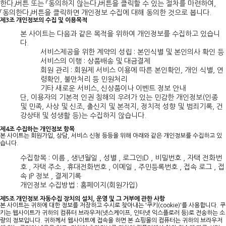
한다」버튼 또는 「동의하지 않는다」버튼을 클릭할 수 있는 절차를 마련하여,
「동의한다」버튼을 클릭하면 개인정보 수집에 대해 동의한 것으로 봅니다.
제3조 개인정보의 수집 및 이용목적
본 사이트는 다음과 같은 목적을 위하여 개인정보를 수집하고 있습니
다.
서비스제공을 위한 계약의 성립 : 본인식별 및 본인의사 확인 등
서비스의 이행 : 상품배송 및 대금결제
회원 관리 : 회원제 서비스 이용에 따른 본인확인, 개인 식별, 연
령확인, 불만처리 등 민원처리
기타 새로운 서비스, 신상품이나 이벤트 정보 안내
단, 이용자의 기본적 인권 침해의 우려가 있는 민감한 개인정보(인종
및 민족, 사상 및 신조, 출신지 및 본적지, 정치적 성향 및 범죄기록, 건
강상태 및 성생활 등)는 수집하지 않습니다.
제4조 수집하는 개인정보 항목
본 사이트는 회원가입, 상담, 서비스 신청 등등을 위해 아래와 같은 개인정보를 수집하고 있
습니다.
수집항목 : 이름 , 생년월일 , 성별 , 로그인ID , 비밀번호 , 자택 전화번
호 , 자택 주소 , 휴대전화번호 , 이메일 , 주민등록번호 , 접속 로그 , 접
속 IP 정보 , 결제기록
개인정보 수집방법 : 홈페이지(회원가입)
제5조 개인정보 자동수집 장치의 설치, 운영 및 그 거부에 관한 사항
본 사이트는 귀하에 대한 정보를 저장하고 수시로 찾아내는 '쿠키(cookie)'를 사용합니다. 쿠
키는 웹사이트가 귀하의 컴퓨터 브라우저(넷스케이프, 인터넷 익스플로러 등)로 전송하는 소
량의 정보입니다. 귀하께서 웹사이트에 접속을 하면 본 쇼핑몰의 컴퓨터는 귀하의 브라우저