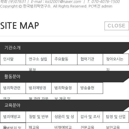
학회 (우)07631
|
E-mail : kicl2001@naver.com
|
T. 070-4076-1500
Copyright © 한국범죄학연구소. All Rights Reserved.
PC버전
admin
SITE MAP
CLOSE
기관소개
인사말
연구소 설립
주요활동
협력기관
찾아오시는
목적
길
활동분야
범죄학관련
범죄예방정
범죄학술정
방송출현
연구
책 관련 자문
보 제공 및
교육분야
활동
협업
범죄예방교
청렴 및 반부
성윤리 및 성
감사 및 조사
탐정 및 산업
육
패교육
비행예방교
전문교육
보안교육
재범방지 및