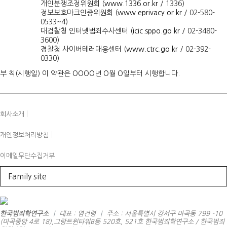
개인분쟁조정위원회 (
www.1336.or.kr
/ 1336)
정보보호마크인증위원회 (
www.eprivacy.or.kr
/ 02-580-
0533~4)
대검찰청 인터넷범죄수사센터 (
icic.sppo.go.kr
/ 02-3480-
3600)
경찰청 사이버테러대응센터 (
www.ctrc.go.kr
/ 02-392-
0330)
부 칙(시행일) 이 약관은 OOOO년 O월 O일부터 시행합니다.
|
회사소개
|
개인정보처리방침
이메일무단수집거부
Family site
한국범죄학연구소
|
대표 : 염건령
|
주소 : 서울특별시 강서구 마곡동 799 -10
(마곡중앙 4로 18),그랑트윈타워B동 520호, 521호 한국범죄학연구소 / 한국범죄