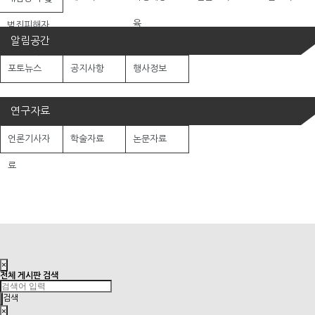
육
범죄피해자
알림공간
보호교육
포토뉴스
공지사항
행사정보
연구자료
언론기사자
학술자료
논문자료
료
×
전체 게시판 검색
검색
×