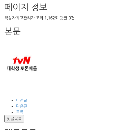
페이지 정보
작성자
최고관리자
조회
1,162회
댓글
0건
본문
.
이전글
다음글
목록
댓글목록