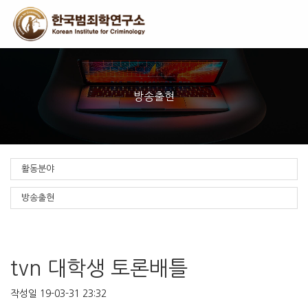
To
na
방송출현
활동분야
방송출현
tvn 대학생 토론배틀
작성일
19-03-31 23:32