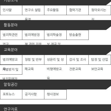
기관소개
인사말
연구소 설립
주요활동
협력기관
찾아오시는
목적
길
활동분야
범죄학관련
범죄예방정
범죄학술정
방송출현
연구
책 관련 자문
보 제공 및
교육분야
활동
협업
범죄예방교
청렴 및 반부
성윤리 및 성
감사 및 조사
탐정 및 산업
육
패교육
비행예방교
전문교육
보안교육
재범방지 및
육
범죄피해자
알림공간
보호교육
포토뉴스
공지사항
행사정보
연구자료