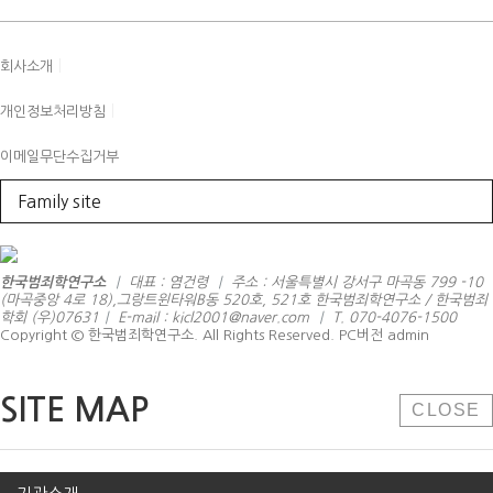
|
회사소개
|
개인정보처리방침
이메일무단수집거부
Family site
한국범죄학연구소
|
대표 : 염건령
|
주소 : 서울특별시 강서구 마곡동 799 -10
(마곡중앙 4로 18),그랑트윈타워B동 520호, 521호 한국범죄학연구소 / 한국범죄
학회 (우)07631
|
E-mail : kicl2001@naver.com
|
T. 070-4076-1500
Copyright © 한국범죄학연구소. All Rights Reserved.
PC버전
admin
SITE MAP
CLOSE