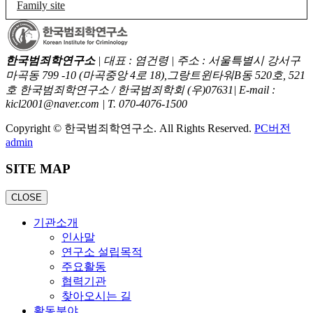
Family site
한국범죄학연구소
|
대표 : 염건령
|
주소 : 서울특별시 강서구
마곡동 799 -10 (마곡중앙 4로 18),그랑트윈타워B동 520호, 521
호 한국범죄학연구소 / 한국범죄학회 (우)07631
|
E-mail :
kicl2001@naver.com
|
T. 070-4076-1500
Copyright © 한국범죄학연구소. All Rights Reserved.
PC버전
admin
SITE MAP
CLOSE
기관소개
인사말
연구소 설립목적
주요활동
협력기관
찾아오시는 길
활동분야