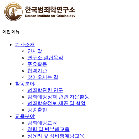
메인 메뉴
기관소개
인사말
연구소 설립목적
주요활동
협력기관
찾아오시는 길
활동분야
범죄학관련 연구
범죄예방정책 관련 자문활동
범죄학술정보 제공 및 협업
방송출현
교육분야
범죄예방교육
청렴 및 반부패교육
성윤리 및 성비행예방교육