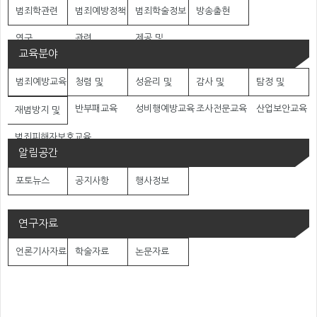
범죄학관련
범죄예방정책
범죄학술정보
방송출현
연구
관련
제공 및
교육분야
자문활동
협업
범죄예방교육
청렴 및
성윤리 및
감사 및
탐정 및
반부패교육
성비행예방교육
조사전문교육
산업보안교육
재범방지 및
범죄피해자보호교육
알림공간
포토뉴스
공지사항
행사정보
연구자료
언론기사자료
학술자료
논문자료